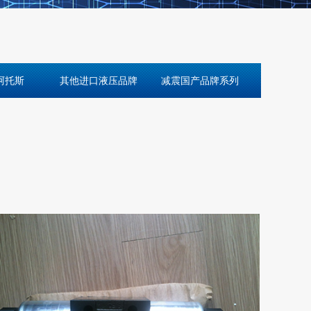
S阿托斯
其他进口液压品牌
减震国产品牌系列