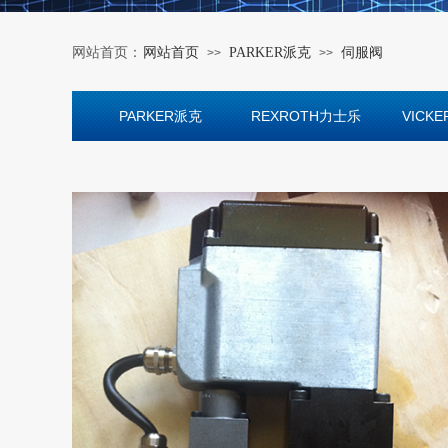
网站首页：
网站首页
PARKER派克
伺服阀
>>
>>
PARKER派克
REXROTH力士乐
VICK