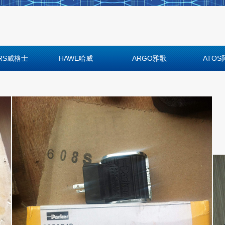
ERS威格士
HAWE哈威
ARGO雅歌
ATO