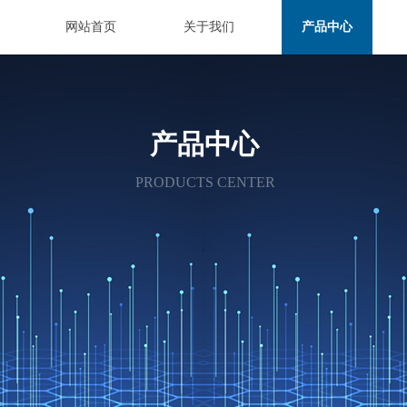
网站首页
关于我们
产品中心
产品中心
PRODUCTS CENTER